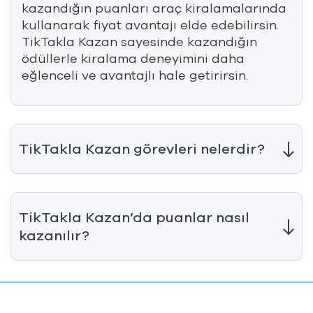
kazandığın puanları araç kiralamalarında
kullanarak fiyat avantajı elde edebilirsin.
TikTakla Kazan sayesinde kazandığın
ödüllerle kiralama deneyimini daha
eğlenceli ve avantajlı hale getirirsin.
TikTakla Kazan görevleri nelerdir?
TikTakla Kazan’da puanlar nasıl
kazanılır?