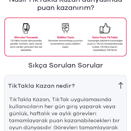
puan kazanırım?
Sıkça Sorulan Sorular
TikTakla Kazan nedir?
TikTakla Kazan, TikTak uygulamasında
kullanıcıların her gün giriş yaparak veya
günlük, haftalık ve aylık görevleri
tamamlayarak puan kazanabilecekleri bir
oyun dünyasıdır. Görevleri tamamlayarak