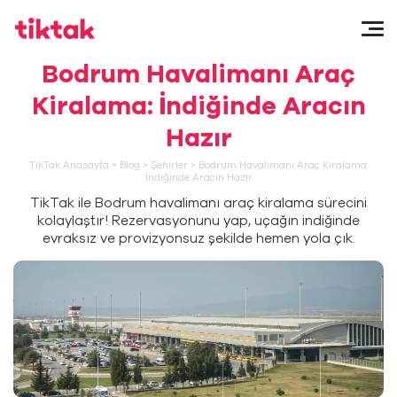
Bodrum Havalimanı Araç
Kiralama: İndiğinde Aracın
Hazır
TikTak Anasayfa
>
Blog
>
Şehirler
>
Bodrum Havalimanı Araç Kiralama:
İndiğinde Aracın Hazır
TikTak ile Bodrum havalimanı araç kiralama sürecini
kolaylaştır! Rezervasyonunu yap, uçağın indiğinde
evraksız ve provizyonsuz şekilde hemen yola çık.