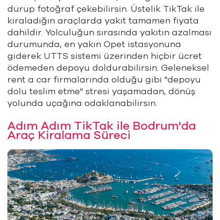
durup fotoğraf çekebilirsin. Üstelik TikTak ile
kiraladığın araçlarda yakıt tamamen fiyata
dahildir. Yolculuğun sırasında yakıtın azalması
durumunda, en yakın Opet istasyonuna
giderek UTTS sistemi üzerinden hiçbir ücret
ödemeden depoyu doldurabilirsin. Geleneksel
rent a car firmalarında olduğu gibi "depoyu
dolu teslim etme" stresi yaşamadan, dönüş
yolunda uçağına odaklanabilirsin.
Adım Adım TikTak ile Bodrum'da
Araç Kiralama Süreci