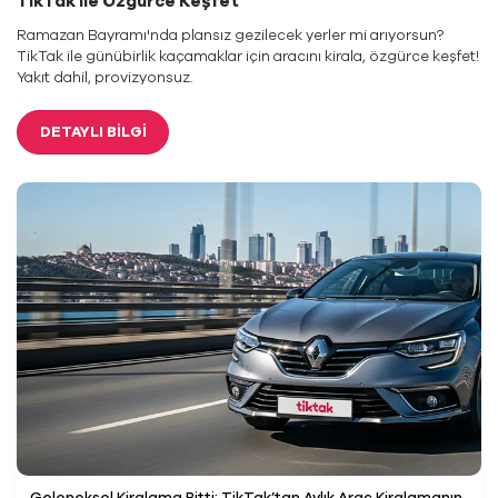
TikTak ile Özgürce Keşfet
Ramazan Bayramı'nda plansız gezilecek yerler mi arıyorsun?
TikTak ile günübirlik kaçamaklar için aracını kirala, özgürce keşfet!
Yakıt dahil, provizyonsuz.
DETAYLI BİLGİ
Geleneksel Kiralama Bitti: TikTak’tan Aylık Araç Kiralamanın