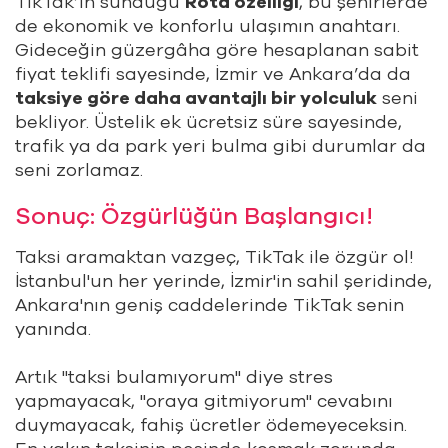
TikTak’ın sunduğu
Rota özelliği
, bu şehirlerde
de ekonomik ve konforlu ulaşımın anahtarı.
Gideceğin güzergâha göre hesaplanan sabit
fiyat teklifi sayesinde, İzmir ve Ankara’da da
taksiye göre daha avantajlı bir yolculuk
seni
bekliyor. Üstelik ek ücretsiz süre sayesinde,
trafik ya da park yeri bulma gibi durumlar da
seni zorlamaz.
Sonuç: Özgürlüğün Başlangıcı!
Taksi aramaktan vazgeç, TikTak ile özgür ol!
İstanbul'un her yerinde, İzmir'in sahil şeridinde,
Ankara'nın geniş caddelerinde TikTak senin
yanında.
Artık "taksi bulamıyorum" diye stres
yapmayacak, "oraya gitmiyorum" cevabını
duymayacak, fahiş ücretler ödemeyeceksin.