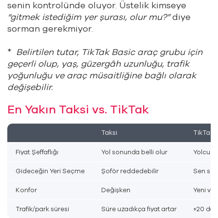
senin kontrolünde oluyor. Üstelik kimseye
“gitmek istedi
ğ
im yer
ş
urası, olur mu?”
diye
sorman gerekmiyor.
*
Belirtilen tutar, TikTak Basic araç grubu için
geçerli olup, ya
ş,
güzergâh uzunlu
ğ
u, trafik
yo
ğ
unlu
ğ
u ve araç müsaitli
ğ
ine ba
ğ
lı olarak
de
ğ
i
ş
ebilir.
En Yakın Taksi vs. TikTak
Taksi
TikTak 
Fiyat Şeffaflığı
Yol sonunda belli olur
Yolculuk
Gideceğin Yeri Seçme
Şoför reddedebilir
Sen sür
Konfor
Değişken
Yeni ve 
Trafik/park süresi
Süre uzadıkça fiyat artar
+20 dak