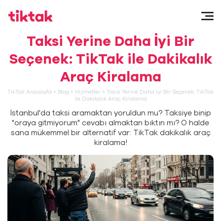
Taksi Yerine Daha İyi Bir
Seçenek: TikTak ile Dakikalık
Araç Kiralama
TikTak Anasayfa
>
Blog
>
Hizmetler
>
Taksi Yerine Daha İyi Bir Seçenek: TikTak
ile Dakikalık Araç Kiralama
İstanbul'da taksi aramaktan yoruldun mu? Taksiye binip
"oraya gitmiyorum" cevabı almaktan bıktın mı? O halde
sana mükemmel bir alternatif var: TikTak dakikalık araç
kiralama!