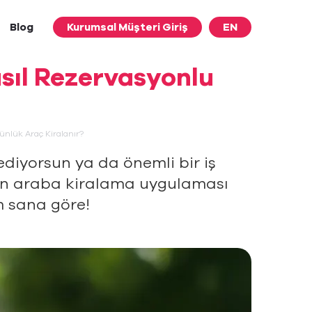
Blog
Kurumsal Müşteri Giriş
EN
Nasıl Rezervasyonlu
Günlük Araç Kiralanır?
ediyorsun ya da önemli bir iş
n için araba kiralama uygulaması
m sana göre!