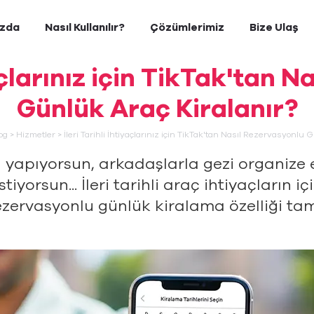
ızda
Nasıl Kullanılır?
Çözümlerimiz
Bize Ulaş
yaçlarınız için TikTak'tan 
Günlük Araç Kiralanır?
og
>
Hizmetler
>
İleri Tarihli İhtiyaçlarınız için TikTak'tan Nasıl Rezervasyonlu 
ı yapıyorsun, arkadaşlarla gezi organize 
stiyorsun... İleri tarihli araç ihtiyaçları
rezervasyonlu günlük kiralama özelliği ta