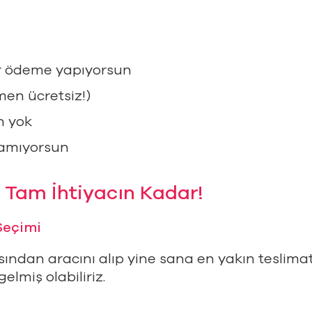
ar ödeme yapıyorsun
en ücretsiz!)
n yok
şamıyorsun
 Tam İhtiyacın Kadar!
Seçimi
ından aracını alıp yine sana en yakın teslimat
elmiş olabiliriz.