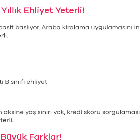
ıllık Ehliyet Yeterli!
basit başlıyor. Araba kiralama uygulamasını in
li:
 B sınıfı ehliyet
 aksine yaş sınırı yok, kredi skoru sorgulaması 
erli.
 Büyük Farklar!