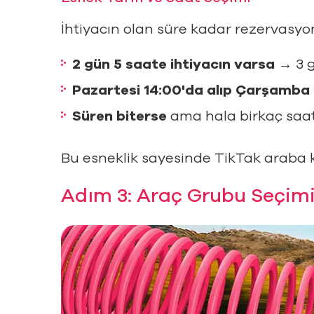
İhtiyacın olan süre kadar rezervasyon
2 gün 5 saate ihtiyacın varsa
→ 3 g
Pazartesi 14:00'da alıp Çarşamba 
Süren biterse
ama hala birkaç saat
Bu esneklik sayesinde TikTak araba 
Adım 3: Araç Grubu Seçimi