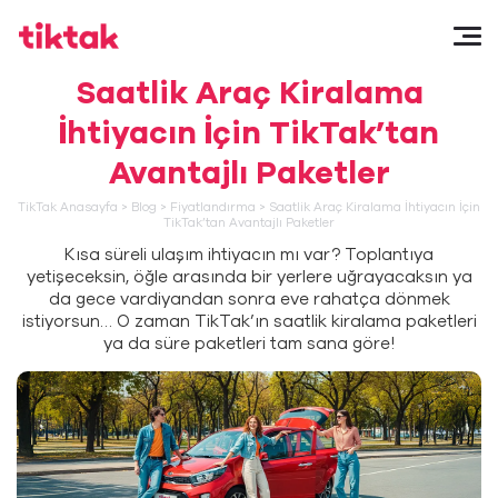
Saatlik Araç Kiralama
İhtiyacın İçin TikTak’tan
Avantajlı Paketler
TikTak Anasayfa
>
Blog
>
Fiyatlandırma
>
Saatlik Araç Kiralama İhtiyacın İçin
TikTak’tan Avantajlı Paketler
Kısa süreli ulaşım ihtiyacın mı var? Toplantıya
yetişeceksin, öğle arasında bir yerlere uğrayacaksın ya
da gece vardiyandan sonra eve rahatça dönmek
istiyorsun… O zaman TikTak’ın saatlik kiralama paketleri
ya da süre paketleri tam sana göre!